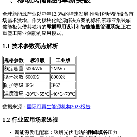
全球新能源产业以每年12.3%的增速发展,推动移动储能设备市
场需求激增。作为模块化能源解决方案的标杆,索菲亚集装箱
储能柜凭借其独特的
即插即用设计
和
智能能量管理系统
,正在
重塑工商业储能的应用模式。
1.1 技术参数亮点解析
规格参数
标准版
工业版
额定容量
500kWh
2MWh
循环次数
6000次
8000次
防护等级
IP54
IP67
温度适应
-20℃~55℃
-40℃~70℃
数据来源：
国际可再生能源机构2023报告
1.2 行业应用场景透视
新能源发电配套：缓解光伏电站的
削峰填谷
压力