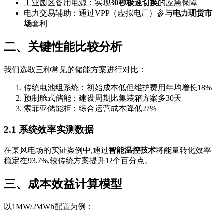
工业园区备用电源：实现
30秒极速切换
的应急保障
电力交易辅助：通过VPP（虚拟电厂）参与
电力现货市
场
套利
二、关键性能比较分析
我们选取三种常见的储能方案进行对比：
传统电池组系统：初始成本低但维护费用年均增长18%
预制舱式储能：建设周期比集装箱方案多30天
索菲亚储能柜：综合运营成本降低27%
2.1 系统效率实测数据
在某风电场的实证案例中,通过
智能温控技术
将能量转化效率
稳定在93.7%,较传统方案提升12个百分点。
三、成本效益计算模型
以1MW/2MWh配置为例：