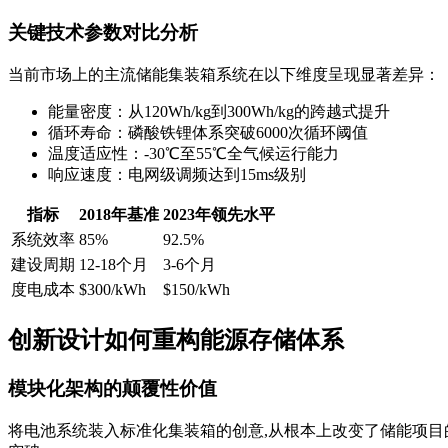
关键技术参数对比分析
当前市场上的主流储能集装箱系统在以下维度呈现显著差异：
能量密度：从120Wh/kg到300Wh/kg的跨越式提升
循环寿命：磷酸铁锂体系突破6000次循环阈值
温度适应性：-30℃至55℃全气候运行能力
响应速度：电网级调频达到15ms级别
指标
2018年基准
2023年领先水平
系统效率
85%
92.5%
建设周期
12-18个月
3-6个月
度电成本
$300/kWh
$150/kWh
创新设计如何重构能源存储体系
模块化架构的颠覆性价值
将电池系统装入标准化集装箱的创意,从根本上改变了储能项目