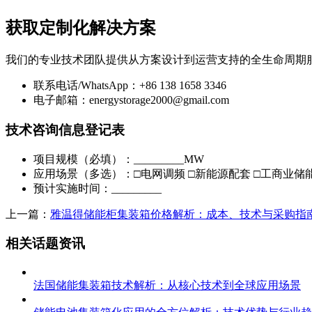
获取定制化解决方案
我们的专业技术团队提供从方案设计到运营支持的全生命周期服
联系电话/WhatsApp：+86 138 1658 3346
电子邮箱：
energystorage2000@gmail.com
技术咨询信息登记表
项目规模（必填）：_________MW
应用场景（多选）：□电网调频 □新能源配套 □工商业储
预计实施时间：_________
上一篇：
雅温得储能柜集装箱价格解析：成本、技术与采购指
相关话题资讯
法国储能集装箱技术解析：从核心技术到全球应用场景