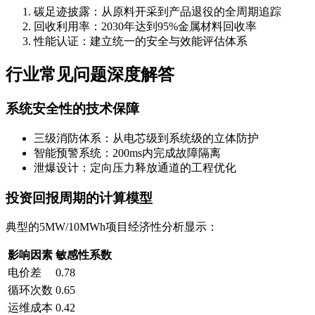
碳足迹披露：从原料开采到产品退役的全周期追踪
回收利用率：2030年达到95%金属材料回收率
性能认证：建立统一的安全与效能评估体系
行业常见问题深度解答
系统安全性的技术保障
三级消防体系：从电芯级到系统级的立体防护
智能预警系统：200ms内完成故障隔离
泄爆设计：定向压力释放通道的工程优化
投资回报周期的计算模型
典型的5MW/10MWh项目经济性分析显示：
影响因素
敏感性系数
电价差
0.78
循环次数
0.65
运维成本
0.42