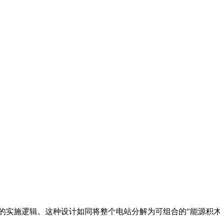
的实施逻辑。这种设计如同将整个电站分解为可组合的"能源积木