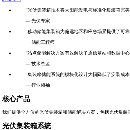
联系我们
“光伏集装箱技术将太阳能发电与标准化集装箱完美
— 光伏专家
“移动储能集装箱为偏远地区和应急场景提供了可靠
— 储能工程师
“站点储能解决方案有效解决了通信基站和数据中心
— 技术总监
“集装箱储能系统的模块化设计大幅降低了安装成本
— 行业领袖
核心产品
我们提供全方位的光伏集装箱和储能解决方案，包括光伏集装