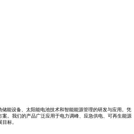
箱系统、移动储能设备、太阳能电池技术和智能能源管理的研发与应用。凭
方案。我们的产品广泛应用于电力调峰、应急供电、可再生能源
展目标。