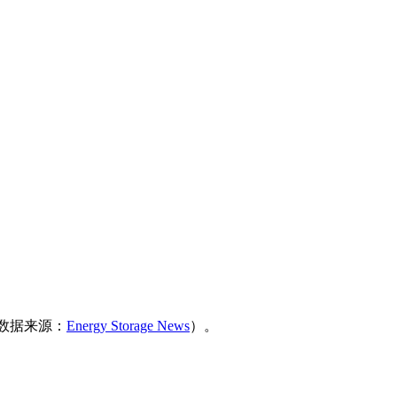
（数据来源：
Energy Storage News
）。