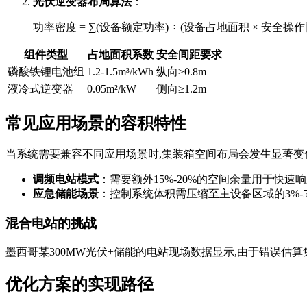
光伏逆变器布局算法
：
功率密度 = ∑(设备额定功率) ÷ (设备占地面积 × 安全操作
组件类型
占地面积系数
安全间距要求
磷酸铁锂电池组
1.2-1.5m³/kWh
纵向≥0.8m
液冷式逆变器
0.05m²/kW
侧向≥1.2m
常见应用场景的容积特性
当系统需要兼容不同应用场景时,集装箱空间布局会发生显著变
调频电站模式
：需要额外15%-20%的空间余量用于快速
应急储能场景
：控制系统体积需压缩至主设备区域的3%-
混合电站的挑战
墨西哥某300MW光伏+储能的电站现场数据显示,由于错误估
优化方案的实现路径