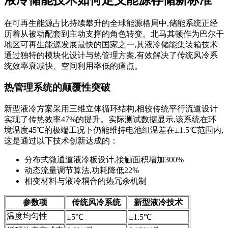
在可再生能源占比持续攀升的全球能源格局中,储能系统正经
历着从被动配套到主动支撑的角色转变。北马其顿作为巴尔干
地区可再生能源发展最快的国家之一,其液冷储能集装箱技术
通过独特的模块化设计与热管理方案,有效解决了传统风冷系
统效率衰减快、空间利用率低的痛点。
热管理系统的颠覆性突破
新型液冷方案采用三维立体循环结构,相较传统平行流道设计
实现了传热效率47%的提升。实际测试数据显示,该系统在环
境温度45℃的极端工况下仍能维持电池组温差在±1.5℃范围内,
这是通过以下技术创新达成的：
分布式微通道液冷板设计,接触面积增加300%
动态流量调节算法,功耗降低22%
相变材料与液冷耦合的热冗余机制
参数项
传统风冷系统
新型液冷技术
温度均匀性
±5℃
±1.5℃