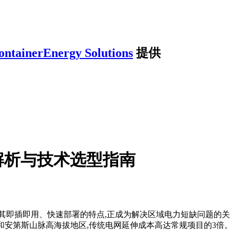
ontainerEnergy Solutions
提供
解析与技术选型指南
其即插即用、快速部署的特点,正成为解决区域电力短缺问题的关键
和安第斯山脉高海拔地区,传统电网延伸成本高达常规项目的3倍