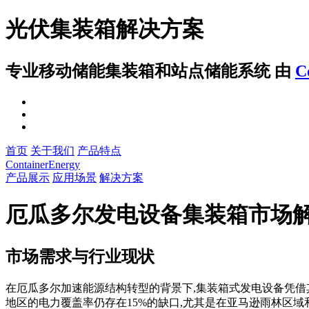
光伏集装箱解决方案
专业移动储能集装箱和站点储能系统
由
C
首页
关于我们
产品特点
ContainerEnergy
产品展示
应用场景
解决方案
厄瓜多尔发电设备集装箱市场
市场需求与行业现状
在厄瓜多尔加速能源结构转型的背景下,集装箱式发电设备凭借
地区的电力覆盖率仍存在15%的缺口,尤其是在亚马逊雨林区域