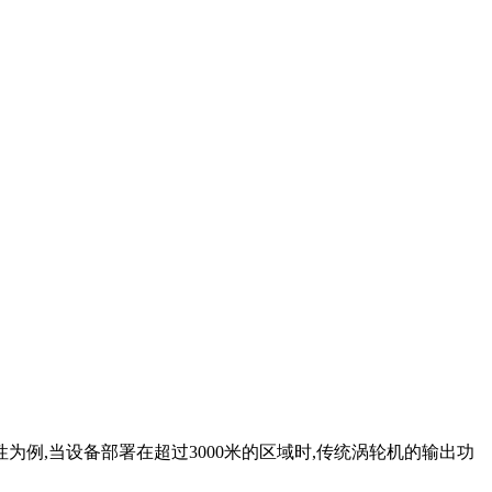
例,当设备部署在超过3000米的区域时,传统涡轮机的输出功