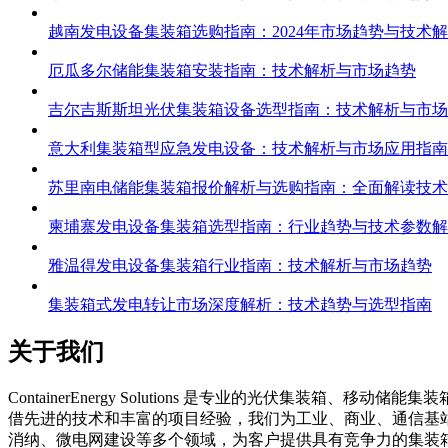
越南发电设备集装箱选购指南：2024年市场趋势与技术
厄瓜多尔储能集装箱安装指南：技术解析与市场趋势
吉尔吉斯斯坦光伏集装箱设备选型指南：技术解析与市场
意大利集装箱型应急发电设备：技术解析与市场应用指南
苏里南电储能集装箱报价解析与选购指南：全面解读技术
柬埔寨发电设备集装箱选型指南：行业趋势与技术参数解
雅温得发电设备集装箱行业指南：技术解析与市场趋势
集装箱式发电转让市场深度解析：技术趋势与选型指南
关于我们
C
ontainerEnergy Solutions 是专业的光伏
借先进的技术和丰富的项目经验，我们为工业、商业、通信基
消纳、微电网建设等多个领域，为客户提供具有竞争力的集装