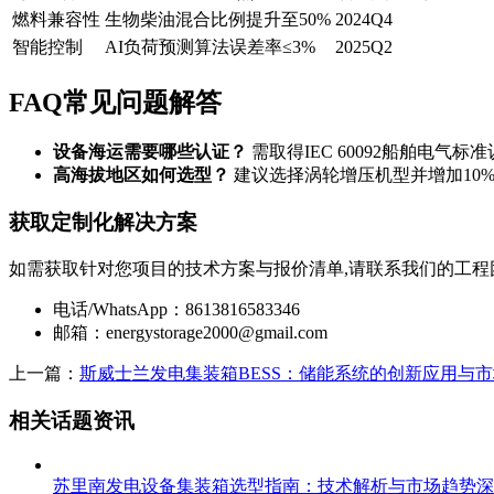
燃料兼容性
生物柴油混合比例提升至50%
2024Q4
智能控制
AI负荷预测算法误差率≤3%
2025Q2
FAQ常见问题解答
设备海运需要哪些认证？
需取得IEC 60092船舶电气
高海拔地区如何选型？
建议选择涡轮增压机型并增加10%
获取定制化解决方案
如需获取针对您项目的技术方案与报价清单,请联系我们的工程
电话/WhatsApp：8613816583346
邮箱：
energystorage2000@gmail.com
上一篇：
斯威士兰发电集装箱BESS：储能系统的创新应用与
相关话题资讯
苏里南发电设备集装箱选型指南：技术解析与市场趋势深