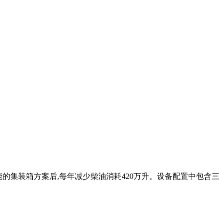
能的集装箱方案后,每年减少柴油消耗420万升。设备配置中包含