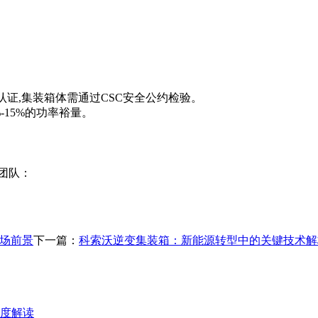
标准认证,集装箱体需通过CSC安全公约检验。
-15%的功率裕量。
团队：
市场前景
下一篇：
科索沃逆变集装箱：新能源转型中的关键技术解
度解读