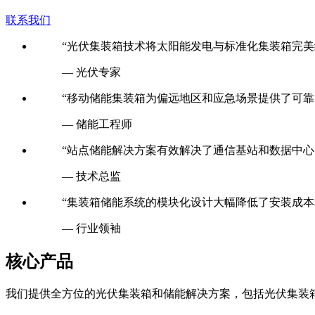
联系我们
“光伏集装箱技术将太阳能发电与标准化集装箱完美
— 光伏专家
“移动储能集装箱为偏远地区和应急场景提供了可靠
— 储能工程师
“站点储能解决方案有效解决了通信基站和数据中心
— 技术总监
“集装箱储能系统的模块化设计大幅降低了安装成本
— 行业领袖
核心产品
我们提供全方位的光伏集装箱和储能解决方案，包括光伏集装