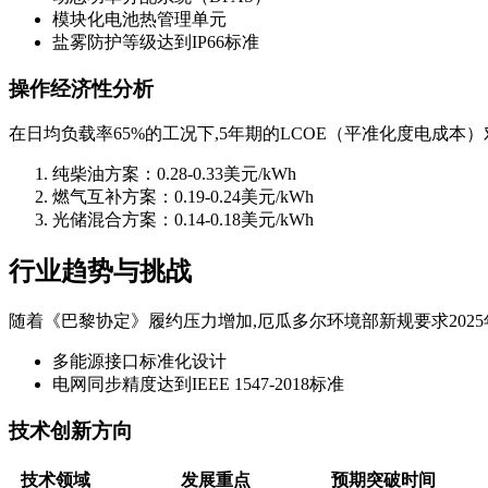
模块化电池热管理单元
盐雾防护等级达到IP66标准
操作经济性分析
在日均负载率65%的工况下,5年期的LCOE（平准化度电成本
纯柴油方案：0.28-0.33美元/kWh
燃气互补方案：0.19-0.24美元/kWh
光储混合方案：0.14-0.18美元/kWh
行业趋势与挑战
随着《巴黎协定》履约压力增加,厄瓜多尔环境部新规要求202
多能源接口标准化设计
电网同步精度达到IEEE 1547-2018标准
技术创新方向
技术领域
发展重点
预期突破时间