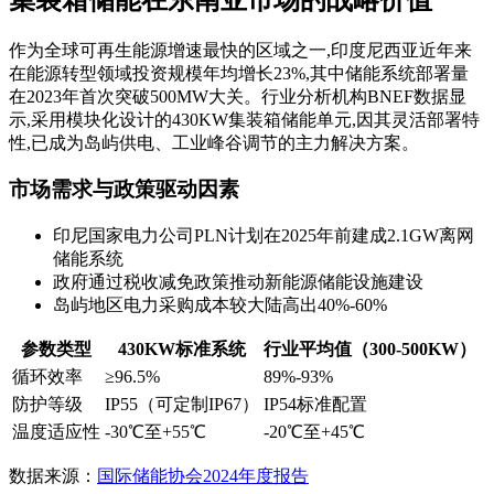
作为全球可再生能源增速最快的区域之一,印度尼西亚近年来
在能源转型领域投资规模年均增长23%,其中储能系统部署量
在2023年首次突破500MW大关。行业分析机构BNEF数据显
示,采用模块化设计的430KW集装箱储能单元,因其灵活部署特
性,已成为岛屿供电、工业峰谷调节的主力解决方案。
市场需求与政策驱动因素
印尼国家电力公司PLN计划在2025年前建成2.1GW离网
储能系统
政府通过税收减免政策推动新能源储能设施建设
岛屿地区电力采购成本较大陆高出40%-60%
参数类型
430KW标准系统
行业平均值（300-500KW）
循环效率
≥96.5%
89%-93%
防护等级
IP55（可定制IP67）
IP54标准配置
温度适应性
-30℃至+55℃
-20℃至+45℃
数据来源：
国际储能协会2024年度报告