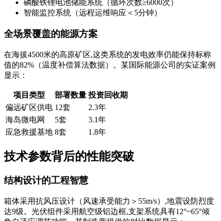
磷酸铁锂电池储能系统（循环次数≥6000次）
智能监控系统（远程运维响应＜5分钟）
全场景覆盖的能源方案
在海拔4500米的高原矿区,这类系统的发电效率仍能保持标称
值的82%（温度补偿算法数据）。某国际能源公司的实证案例
显示：
项目类型
部署数量
投资回收期
偏远矿区供电
12套
2.3年
海岛微电网
5套
3.1年
应急救援基地
8套
1.8年
技术参数背后的性能突破
结构设计的工程智慧
箱体采用抗风压设计（风速承受能力＞55m/s）,地震设防烈度
达9级。光伏组件采用航空级铝边框,支架系统具有12°~65°倾