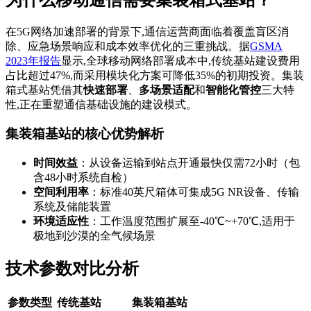
在5G网络加速部署的背景下,通信运营商面临着覆盖盲区消
除、应急场景响应和成本效率优化的三重挑战。据
GSMA
2023年报告
显示,全球移动网络部署成本中,传统基站建设费用
占比超过47%,而采用模块化方案可降低35%的初期投资。集装
箱式基站凭借其
快速部署
、
多场景适配
和
智能化管控
三大特
性,正在重塑通信基础设施的建设模式。
集装箱基站的核心优势解析
时间效益
：从设备运输到站点开通最快仅需72小时（包
含48小时系统自检）
空间利用率
：标准40英尺箱体可集成5G NR设备、传输
系统及储能装置
环境适应性
：工作温度范围扩展至-40℃~+70℃,适用于
极地到沙漠的全气候场景
技术参数对比分析
参数类型
传统基站
集装箱基站