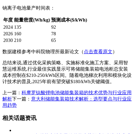
钠离子电池量产时间表：
年度
能量密度(Wh/kg)
预测成本($/kWh)
2024
135
92
2026
160
78
2030
210
65
数据建模参考中科院物理所最新论文（
点击查看原文
）
总结来说,通过优化采购策略、实施标准化施工方案、采用智
慧运维系统,行业最佳实践显示可将储能集装箱电池柜总安装
成本控制在$210-250/kWh区间。随着电池梯次利用和模块化设
计技术的普及,2025年前有望突破$180/kWh关键阈值。
上一篇：
科摩罗钛酸锂电池储能集装箱的技术优势与行业应用
解析
下一篇：
意大利储能集装箱技术解析：选型要点与行业应
用趋势
相关话题资讯