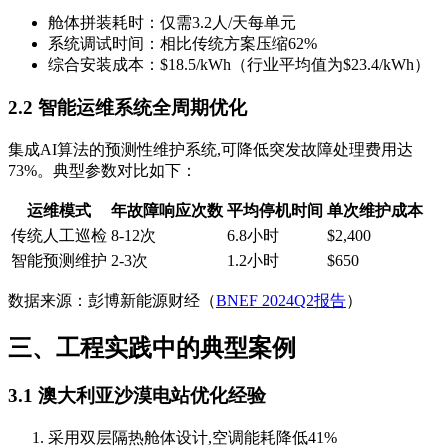
舱体拼装耗时：仅需3.2人/天每单元
系统调试时间：相比传统方案压缩62%
综合安装成本：$18.5/kWh（行业平均值为$23.4/kWh）
2.2 智能运维系统全周期优化
集成AI算法的预测性维护系统,可降低突发故障处理费用达
73%。典型参数对比如下：
运维模式
年故障响应次数
平均停机时间
单次维护成本
传统人工巡检
8-12次
6.8小时
$2,400
智能预测维护
2-3次
1.2小时
$650
数据来源：彭博新能源财经（
BNEF 2024Q2报告
）
三、工程实践中的典型案例
3.1 澳大利亚沙漠电站优化经验
采用双层隔热舱体设计,空调能耗降低41%