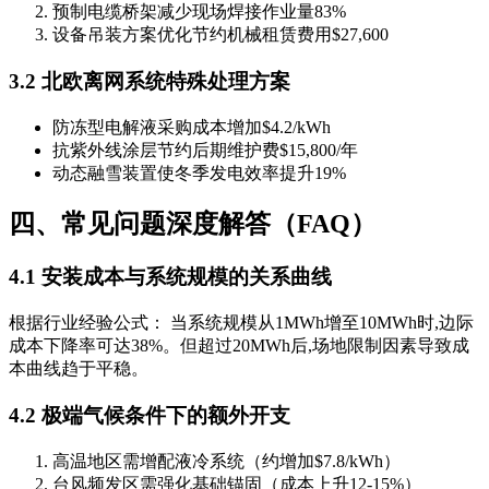
预制电缆桥架减少现场焊接作业量83%
设备吊装方案优化节约机械租赁费用$27,600
3.2 北欧离网系统特殊处理方案
防冻型电解液采购成本增加$4.2/kWh
抗紫外线涂层节约后期维护费$15,800/年
动态融雪装置使冬季发电效率提升19%
四、常见问题深度解答（FAQ）
4.1 安装成本与系统规模的关系曲线
根据行业经验公式： 当系统规模从1MWh增至10MWh时,边际
成本下降率可达38%。但超过20MWh后,场地限制因素导致成
本曲线趋于平稳。
4.2 极端气候条件下的额外开支
高温地区需增配液冷系统（约增加$7.8/kWh）
台风频发区需强化基础锚固（成本上升12-15%）