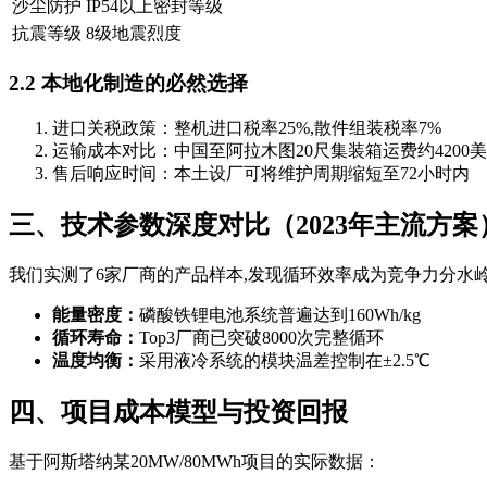
沙尘防护
IP54以上密封等级
抗震等级
8级地震烈度
2.2 本地化制造的必然选择
进口关税政策：整机进口税率25%,散件组装税率7%
运输成本对比：中国至阿拉木图20尺集装箱运费约4200
售后响应时间：本土设厂可将维护周期缩短至72小时内
三、技术参数深度对比（2023年主流方案
我们实测了6家厂商的产品样本,发现循环效率成为竞争力分水
能量密度：
磷酸铁锂电池系统普遍达到160Wh/kg
循环寿命：
Top3厂商已突破8000次完整循环
温度均衡：
采用液冷系统的模块温差控制在±2.5℃
四、项目成本模型与投资回报
基于阿斯塔纳某20MW/80MWh项目的实际数据：