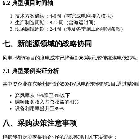
6.2 典型项目时间轴
技术方案确认：4-6周（需完成电网接入模拟）
生产制造周期：8-12周（含海运时间）
现场调试周期：2-4周（涉及冬季施工的特别条款）
七、新能源领域的战略协同
风电+储能项目的度电成本已降至0.063美元,较传统煤电低2
7.1 典型案例实证分析
某中资企业在东哈州建设的50MW风电配套储能项目,通过精准
弃风率从19%降至3%以下
调频服务收入占总收益的41%
设备利用率提升至89%
八、采购决策注意事项
根据我们对37家采购企业的访谈,整理出以下决策树：