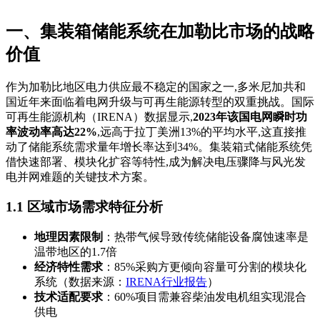
一、集装箱储能系统在加勒比市场的战略
价值
作为加勒比地区电力供应最不稳定的国家之一,多米尼加共和
国近年来面临着电网升级与可再生能源转型的双重挑战。国际
可再生能源机构（IRENA）数据显示,
2023年该国电网瞬时功
率波动率高达22%
,远高于拉丁美洲13%的平均水平,这直接推
动了储能系统需求量年增长率达到34%。集装箱式储能系统凭
借快速部署、模块化扩容等特性,成为解决电压骤降与风光发
电并网难题的关键技术方案。
1.1 区域市场需求特征分析
地理因素限制
：热带气候导致传统储能设备腐蚀速率是
温带地区的1.7倍
经济特性需求
：85%采购方更倾向容量可分割的模块化
系统（数据来源：
IRENA行业报告
）
技术适配要求
：60%项目需兼容柴油发电机组实现混合
供电