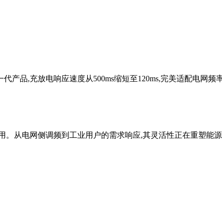
一代产品,充放电响应速度从500ms缩短至120ms,完美适配电网频
用。从电网侧调频到工业用户的需求响应,其灵活性正在重塑能