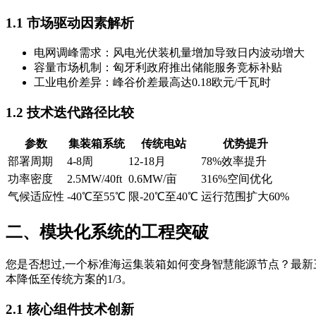
1.1 市场驱动因素解析
电网调峰需求：风电光伏装机量增加导致日内波动增大
容量市场机制：匈牙利政府推出储能服务竞标补贴
工业电价差异：峰谷价差最高达0.18欧元/千瓦时
1.2 技术迭代路径比较
参数
集装箱系统
传统电站
优势提升
部署周期
4-8周
12-18月
78%效率提升
功率密度
2.5MW/40ft
0.6MW/亩
316%空间优化
气候适应性
-40℃至55℃
限-20℃至40℃
运行范围扩大60%
二、模块化系统的工程突破
您是否想过,一个标准海运集装箱如何变身智慧能源节点？最新
本降低至传统方案的1/3。
2.1 核心组件技术创新