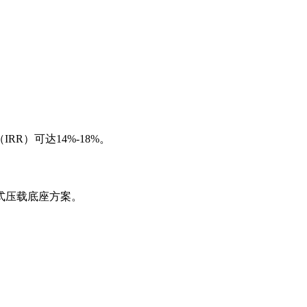
R）可达14%-18%。
式压载底座方案。