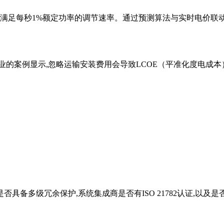
要满足每秒1%额定功率的调节速率。通过预测算法与实时电价联动
的案例显示,忽略运输安装费用会导致LCOE（平准化度电成本）
备多级冗余保护,系统集成商是否有ISO 21782认证,以及