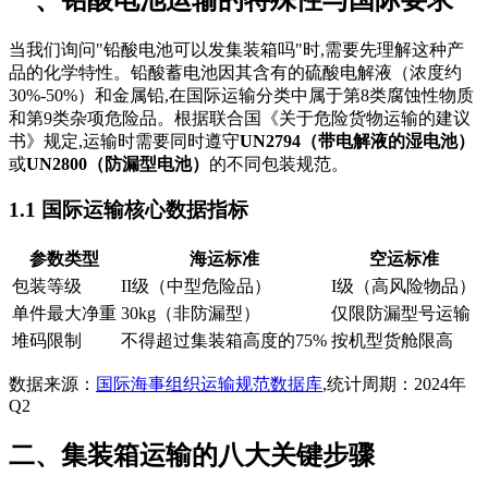
当我们询问"铅酸电池可以发集装箱吗"时,需要先理解这种产
品的化学特性。铅酸蓄电池因其含有的硫酸电解液（浓度约
30%-50%）和金属铅,在国际运输分类中属于第8类腐蚀性物质
和第9类杂项危险品。根据联合国《关于危险货物运输的建议
书》规定,运输时需要同时遵守
UN2794（带电解液的湿电池）
或
UN2800（防漏型电池）
的不同包装规范。
1.1 国际运输核心数据指标
参数类型
海运标准
空运标准
包装等级
II级（中型危险品）
I级（高风险物品）
单件最大净重
30kg（非防漏型）
仅限防漏型号运输
堆码限制
不得超过集装箱高度的75%
按机型货舱限高
数据来源：
国际海事组织运输规范数据库
,统计周期：2024年
Q2
二、集装箱运输的八大关键步骤