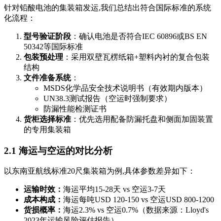
针对铅酸电池的集装箱发运,我们总结出符合国际标准的系统
化流程：
型号验证阶段
：确认电池是否符合IEC 60896或BS EN
50342等国际标准
包装预处理
：采用双壁瓦楞纸箱+塑料内衬的复合包装
结构
文件准备系统
：
MSDS化学品安全技术说明书（有效期内版本）
UN38.3测试报告（空运时强制要求）
防漏性能检测证书
货柜选择标准
：优先选用配备防漏托盘和侧面加固装置
的专用集装箱
2.1 海运与空运的对比分析
以东南亚航线标准20尺集装箱为例,具体参数差异如下：
运输时效：
海运平均15-28天 vs 空运3-7天
成本构成：
海运每吨USD 120-150 vs 空运USD 800-1200
货损概率：
海运2.3% vs 空运0.7%（数据来源：Lloyd's
2023年运输风险评估报告）