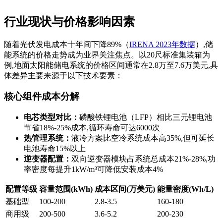
行业现状与价格影响因素
随着光伏发电成本十年间下降89%（
IRENA 2023年数据
）,储
能系统的价格走势成为业界关注焦点。以20尺标准集装箱为
例,地面太阳能储电系统的价格区间通常在2.8万至7.6万美元,具
体差异主要来源于以下技术要素：
核心组件成本分解
电芯类型对比：
磷酸铁锂电池（LFP）相比三元锂电池
节省18%-25%成本,循环寿命可达6000次
热管理系统：
液冷方案比空冷系统成本高35%,但可延长
电池寿命15%以上
逆变器配置：
双向逆变器模块占系统总成本21%-28%,功
率密度每提升1kW/m³可降低安装成本4%
配置等级
容量范围(kWh)
成本区间(万美元)
能量密度(Wh/L)
基础型
100-200
2.8-3.5
160-180
商用级
200-500
3.6-5.2
200-230