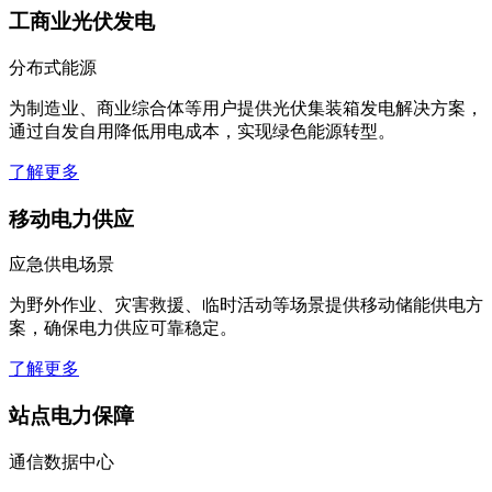
工商业光伏发电
分布式能源
为制造业、商业综合体等用户提供光伏集装箱发电解决方案，
通过自发自用降低用电成本，实现绿色能源转型。
了解更多
移动电力供应
应急供电场景
为野外作业、灾害救援、临时活动等场景提供移动储能供电方
案，确保电力供应可靠稳定。
了解更多
站点电力保障
通信数据中心