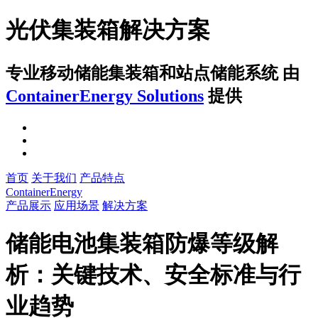
光伏集装箱解决方案
专业移动储能集装箱和站点储能系统
由
ContainerEnergy Solutions
提供
首页
关于我们
产品特点
ContainerEnergy
产品展示
应用场景
解决方案
储能电池集装箱防爆等级解
析：关键技术、安全标准与行
业趋势