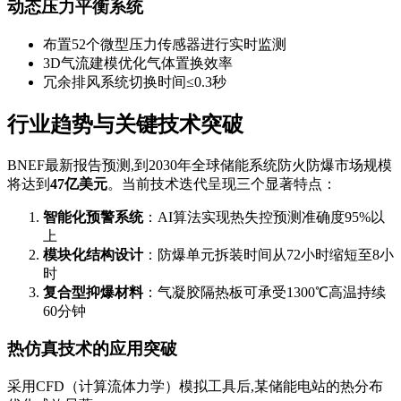
动态压力平衡系统
布置52个微型压力传感器进行实时监测
3D气流建模优化气体置换效率
冗余排风系统切换时间≤0.3秒
行业趋势与关键技术突破
BNEF最新报告预测,到2030年全球储能系统防火防爆市场规模
将达到
47亿美元
。当前技术迭代呈现三个显著特点：
智能化预警系统
：AI算法实现热失控预测准确度95%以
上
模块化结构设计
：防爆单元拆装时间从72小时缩短至8小
时
复合型抑爆材料
：气凝胶隔热板可承受1300℃高温持续
60分钟
热仿真技术的应用突破
采用CFD（计算流体力学）模拟工具后,某储能电站的热分布