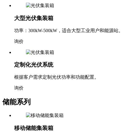
大型光伏集装箱
功率：300kW-500kW，适合大型工业用户和能源站。
询价
定制化光伏系统
根据客户需求定制光伏功率和功能配置。
询价
储能系列
移动储能集装箱