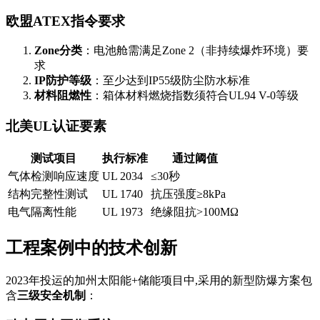
欧盟ATEX指令要求
Zone分类
：电池舱需满足Zone 2（非持续爆炸环境）要
求
IP防护等级
：至少达到IP55级防尘防水标准
材料阻燃性
：箱体材料燃烧指数须符合UL94 V-0等级
北美UL认证要素
测试项目
执行标准
通过阈值
气体检测响应速度
UL 2034
≤30秒
结构完整性测试
UL 1740
抗压强度≥8kPa
电气隔离性能
UL 1973
绝缘阻抗>100MΩ
工程案例中的技术创新
2023年投运的加州太阳能+储能项目中,采用的新型防爆方案包
含
三级安全机制
：