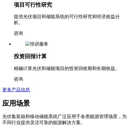
项目可行性研究
提供光伏项目和储能系统的可行性研究和经济效益分
析。
咨询
投资回报计算
精确计算光伏和储能项目的投资回收期和长期收益。
咨询
更多产品信息
应用场景
光伏集装箱和移动储能系统广泛应用于各类能源管理场景，为
不同行业提供灵活可靠的能源解决方案。