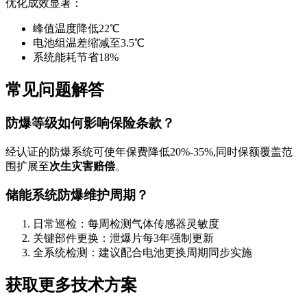
优化成效显著：
峰值温度降低22℃
电池组温差缩减至3.5℃
系统能耗节省18%
常见问题解答
防爆等级如何影响保险条款？
经认证的防爆系统可使年保费降低20%-35%,同时保额覆盖范
围扩展至
次生灾害赔偿
。
储能系统防爆维护周期？
日常巡检：每周检测气体传感器灵敏度
关键部件更换：泄爆片每3年强制更新
全系统检测：建议配合电池更换周期同步实施
获取更多技术方案