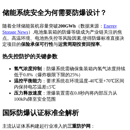
储能系统安全为何需要防爆设计？
随着全球储能装机容量突破
200GWh
（数据来源：
Energy
Storage News
）,电池集装箱的防爆等级成为产业链关注的焦
点。高温环境、电池热失控等风险因素,使得防爆标准直接决
定项目的
保险承保可行性
与
运营周期投资回报率
。
热失控防护的关键参数
氢气浓度抑制
：防爆系统需确保集装箱内氢气浓度持续
低于0.8%（爆炸极限下限的25%）
温控平衡能力
：要求系统在环境温度-40℃至+70℃区间
内保持电芯温差≤5℃
压力释放速度
：泄爆装置需在0.8秒内将内部压力从
100kPa降至安全范围
国际防爆认证标准全解析
主流认证体系构建起行业准入的
三重防护网
：