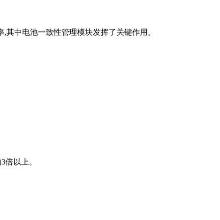
用率,其中电池一致性管理模块发挥了关键作用。
的3倍以上。