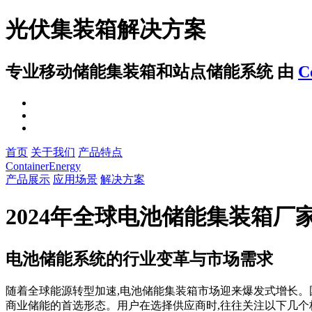
光伏集装箱解决方案
专业移动储能集装箱和站点储能系统
由
C
首页
关于我们
产品特点
ContainerEnergy
产品展示
应用场景
解决方案
2024年全球电池储能集装箱
电池储能系统的行业变革与市场需求
随着全球能源转型加速,电池储能集装箱市场迎来爆发式增长。国际
商业储能的首选形态。用户在选择供应商时,往往关注以下几个