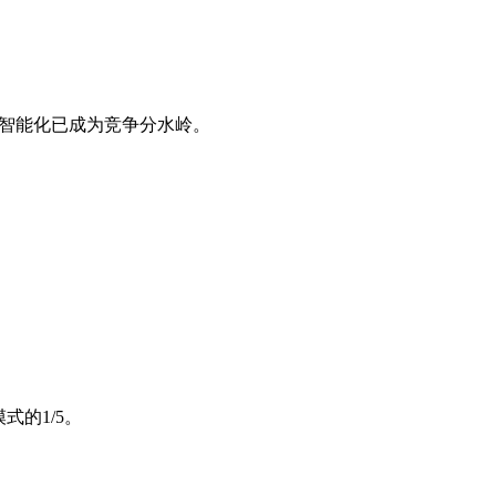
明智能化已成为竞争分水岭。
式的1/5。