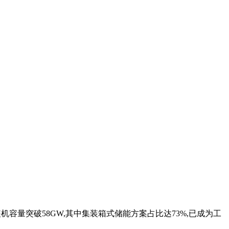
机容量突破58GW,其中集装箱式储能方案占比达73%,已成为工