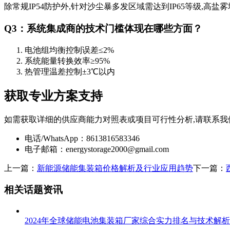
除常规IP54防护外,针对沙尘暴多发区域需达到IP65等级,高
Q3：系统集成商的技术门槛体现在哪些方面？
电池组均衡控制误差≤2%
系统能量转换效率≥95%
热管理温差控制±3℃以内
获取专业方案支持
如需获取详细的供应商能力对照表或项目可行性分析,请联系我
电话/WhatsApp：8613816583346
电子邮箱：
energystorage2000@gmail.com
上一篇：
新能源储能集装箱价格解析及行业应用趋势
下一篇：
相关话题资讯
2024年全球储能电池集装箱厂家综合实力排名与技术解析