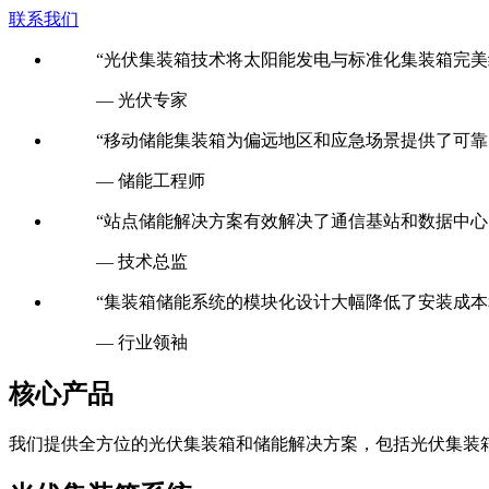
联系我们
“光伏集装箱技术将太阳能发电与标准化集装箱完美
— 光伏专家
“移动储能集装箱为偏远地区和应急场景提供了可靠
— 储能工程师
“站点储能解决方案有效解决了通信基站和数据中心
— 技术总监
“集装箱储能系统的模块化设计大幅降低了安装成本
— 行业领袖
核心产品
我们提供全方位的光伏集装箱和储能解决方案，包括光伏集装