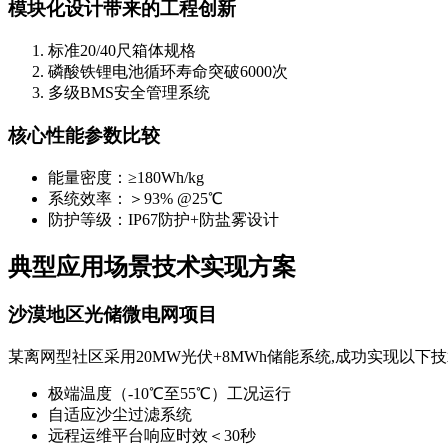
模块化设计带来的工程创新
标准20/40尺箱体规格
磷酸铁锂电池循环寿命突破6000次
多级BMS安全管理系统
核心性能参数比较
能量密度：≥180Wh/kg
系统效率：＞93% @25℃
防护等级：IP67防护+防盐雾设计
典型应用场景技术实现方案
沙漠地区光储微电网项目
某离网型社区采用20MW光伏+8MWh储能系统,成功实现以下
极端温度（-10℃至55℃）工况运行
自适应沙尘过滤系统
远程运维平台响应时效＜30秒