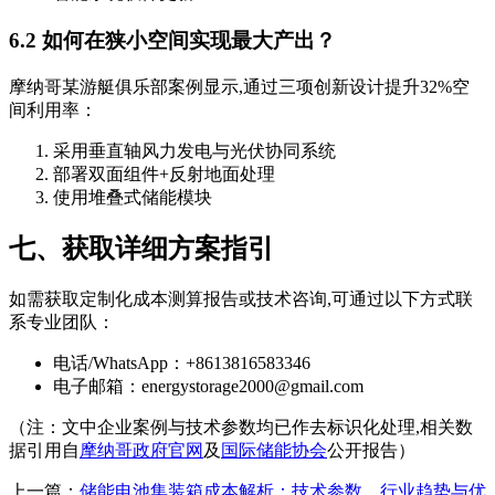
6.2 如何在狭小空间实现最大产出？
摩纳哥某游艇俱乐部案例显示,通过三项创新设计提升32%空
间利用率：
采用垂直轴风力发电与光伏协同系统
部署双面组件+反射地面处理
使用堆叠式储能模块
七、获取详细方案指引
如需获取定制化成本测算报告或技术咨询,可通过以下方式联
系专业团队：
电话/WhatsApp：+8613816583346
电子邮箱：
energystorage2000@gmail.com
（注：文中企业案例与技术参数均已作去标识化处理,相关数
据引用自
摩纳哥政府官网
及
国际储能协会
公开报告）
上一篇：
储能电池集装箱成本解析：技术参数、行业趋势与优