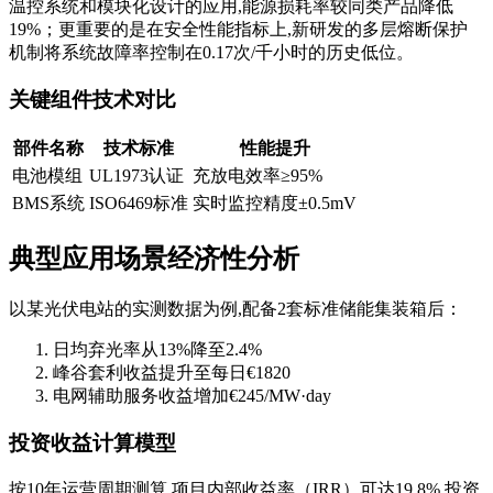
温控系统和模块化设计的应用,能源损耗率较同类产品降低
19%；更重要的是在安全性能指标上,新研发的多层熔断保护
机制将系统故障率控制在0.17次/千小时的历史低位。
关键组件技术对比
部件名称
技术标准
性能提升
电池模组
UL1973认证
充放电效率≥95%
BMS系统
ISO6469标准
实时监控精度±0.5mV
典型应用场景经济性分析
以某光伏电站的实测数据为例,配备2套标准储能集装箱后：
日均弃光率从13%降至2.4%
峰谷套利收益提升至每日€1820
电网辅助服务收益增加€245/MW·day
投资收益计算模型
按10年运营周期测算,项目内部收益率（IRR）可达19.8%,投资