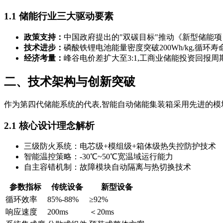
1.1 储能行业三大驱动要素
政策支持：
中国政府提出的"双碳目标"推动《新型储能
技术进步：
磷酸铁锂电池能量密度突破200Wh/kg,循环寿命
经济考量：
峰谷电价差扩大至3:1,工商业储能投资回报周
二、技术架构与创新突破
作为第四代储能系统的代表,智能自动储能集装箱采用先进的模块
2.1 核心设计理念解析
三级防火系统：电芯级+模组级+箱体级热失控防护技术
智能温控策略：-30℃~50℃宽温域运行能力
自主容错机制：故障模块自动隔离与热切换技术
参数指标
传统设备
新型设备
循环效率
85%-88%
≥92%
响应速度
200ms
＜20ms