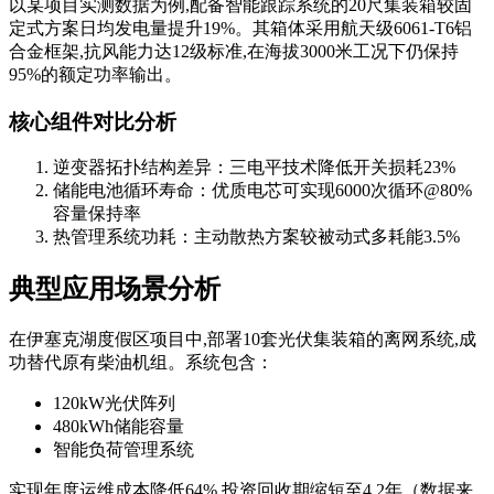
以某项目实测数据为例,配备智能跟踪系统的20尺集装箱较固
定式方案日均发电量提升19%。其箱体采用航天级6061-T6铝
合金框架,抗风能力达12级标准,在海拔3000米工况下仍保持
95%的额定功率输出。
核心组件对比分析
逆变器拓扑结构差异：三电平技术降低开关损耗23%
储能电池循环寿命：优质电芯可实现6000次循环@80%
容量保持率
热管理系统功耗：主动散热方案较被动式多耗能3.5%
典型应用场景分析
在伊塞克湖度假区项目中,部署10套光伏集装箱的离网系统,成
功替代原有柴油机组。系统包含：
120kW光伏阵列
480kWh储能容量
智能负荷管理系统
实现年度运维成本降低64%,投资回收期缩短至4.2年（数据来