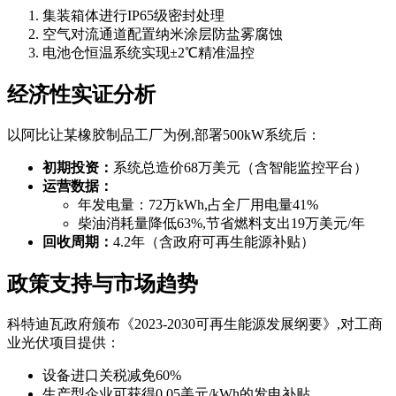
集装箱体进行IP65级密封处理
空气对流通道配置纳米涂层防盐雾腐蚀
电池仓恒温系统实现±2℃精准温控
经济性实证分析
以阿比让某橡胶制品工厂为例,部署500kW系统后：
初期投资：
系统总造价68万美元（含智能监控平台）
运营数据：
年发电量：72万kWh,占全厂用电量41%
柴油消耗量降低63%,节省燃料支出19万美元/年
回收周期：
4.2年（含政府可再生能源补贴）
政策支持与市场趋势
科特迪瓦政府颁布《2023-2030可再生能源发展纲要》,对工商
业光伏项目提供：
设备进口关税减免60%
生产型企业可获得0.05美元/kWh的发电补贴