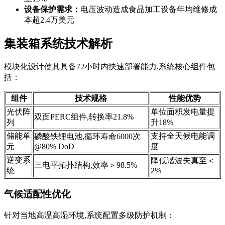
设备保护需求：
电压波动造成食品加工设备年均维修成
本超2.4万美元
集装箱系统技术解析
模块化设计使其具备72小时内快速部署能力,系统核心组件包
括：
组件
技术规格
性能优势
光伏阵
单位面积发电量提
双面PERC组件,转换率21.8%
列
升18%
储能单
支持全天候电能调
磷酸铁锂电池,循环寿命6000次
元
@80% DoD
度
逆变系
降低谐波失真至＜
三电平拓扑结构,效率＞98.5%
统
2%
气候适配性优化
针对当地高温高湿环境,系统配置多级防护机制：