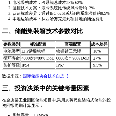
电芯采购成本：占系统总成本58%-62%
温控技术方案：液冷系统比传统风冷贵约12%
认证标准差异：通过IEC 62619认证的系统溢价约8.5%
本地运输成本：从西哈努克港到项目地的陆运费用
二、储能集装箱技术参数对比
参数类别
标准配置
高端配置
成本差异
电池类型
LFP磷酸铁锂
镍锰钴三元锂
+18%
循环寿命
4000次@80% DoD
6000次@90% DoD
+27%
防护等级
IP54
IP67
+9.5%
数据来源：
国际储能协会技术白皮书
三、投资决策中的关键考量因素
在金边某工业园区储能项目中,采用20英尺集装箱式储能的投
资回报周期计算显示：
系统容量：1.2MWh