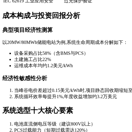
IEC 62619
工业应用安全
过充保护验证
成本构成与投资回报分析
典型项目经济性测算
以20MW/80MWh储能电站为例,系统生命周期成本分解如下：
设备采购占比58%（含BMS与PCS）
土建施工占比22%
运维成本年均约1.2美元/kWh
经济性敏感性分析
当峰谷电价差超过0.15美元/kWh时,项目静态回收期缩短
系统循环效率每提升1%,年度收益增加约3.2万美元
系统选型十大核心要素
电池直流侧电压等级（建议800V以上）
PCS过载能力（短期过载需达120%）