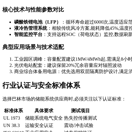
核心技术与性能参数对比
磷酸铁锂电池（LFP）
：循环寿命超过6000次,温度适应范
液冷热管理系统
：相较传统风冷方案,能耗降低45%,温度
智能监控平台
：支持远程SOC（荷电状态）监控,数据刷
典型应用场景与技术适配
工业园区调峰：容量配置建议1MW/4MWh起,需满足8小
光伏电站配套：建议保留20%冗余容量应对辐照波动
商业综合体备用电源：优先选用双层隔离防护设计,满足
行业认证与安全标准体系
选择巴林市场的储能系统供应商时,必须关注以下认证标准：
标准体系
具体要求
测试项目
UL 1973
储能系统电气安全
热失控传播测试
UN 38.3
运输安全认证
震动/冲击试验