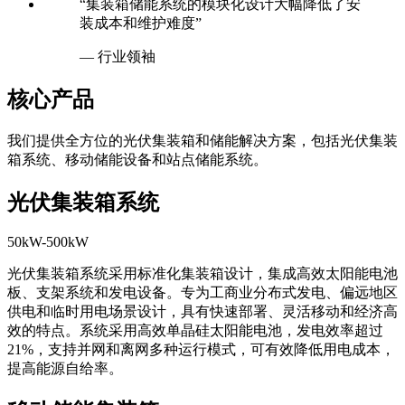
“集装箱储能系统的模块化设计大幅降低了安
装成本和维护难度”
— 行业领袖
核心产品
我们提供全方位的光伏集装箱和储能解决方案，包括光伏集装
箱系统、移动储能设备和站点储能系统。
光伏集装箱系统
50kW-500kW
光伏集装箱系统采用标准化集装箱设计，集成高效太阳能电池
板、支架系统和发电设备。专为工商业分布式发电、偏远地区
供电和临时用电场景设计，具有快速部署、灵活移动和经济高
效的特点。系统采用高效单晶硅太阳能电池，发电效率超过
21%，支持并网和离网多种运行模式，可有效降低用电成本，
提高能源自给率。