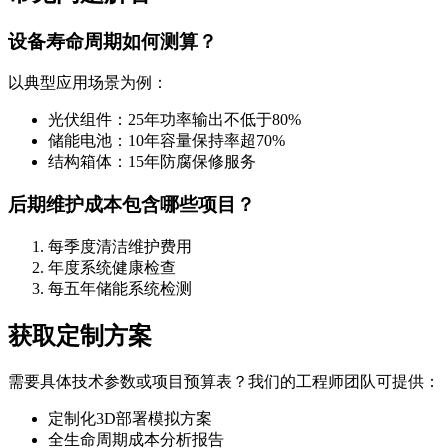
设备寿命周期如何测算？
以典型应用场景为例：
光伏组件：25年功率输出不低于80%
储能电池：10年容量保持率超70%
结构箱体：15年防腐保修服务
后期维护成本包含哪些项目？
每季度清洁维护费用
年度系统健康检查
每五年储能系统检测
获取定制方案
需要具体技术参数或项目预算表？我们的工程师团队可提供：
定制化3D部署模拟方案
全生命周期成本分析报告