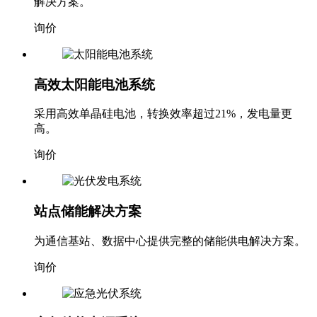
解决方案。
询价
高效太阳能电池系统
采用高效单晶硅电池，转换效率超过21%，发电量更
高。
询价
站点储能解决方案
为通信基站、数据中心提供完整的储能供电解决方案。
询价