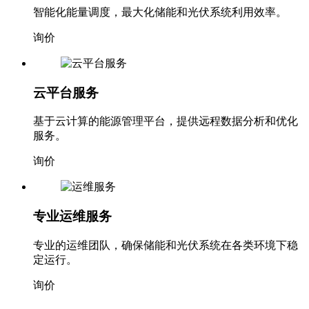
智能化能量调度，最大化储能和光伏系统利用效率。
询价
云平台服务
基于云计算的能源管理平台，提供远程数据分析和优化
服务。
询价
专业运维服务
专业的运维团队，确保储能和光伏系统在各类环境下稳
定运行。
询价