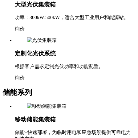
大型光伏集装箱
功率：300kW-500kW，适合大型工业用户和能源站。
询价
定制化光伏系统
根据客户需求定制光伏功率和功能配置。
询价
储能系列
移动储能集装箱
储能+快速部署，为临时用电和应急场景提供可靠电力