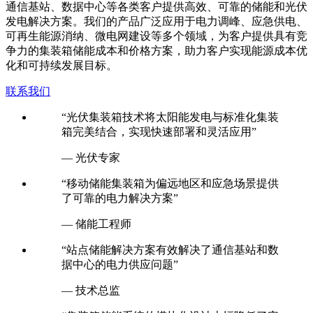
通信基站、数据中心等各类客户提供高效、可靠的储能和光伏
发电解决方案。我们的产品广泛应用于电力调峰、应急供电、
可再生能源消纳、微电网建设等多个领域，为客户提供具有竞
争力的集装箱储能成本和价格方案，助力客户实现能源成本优
化和可持续发展目标。
联系我们
“光伏集装箱技术将太阳能发电与标准化集装
箱完美结合，实现快速部署和灵活应用”
— 光伏专家
“移动储能集装箱为偏远地区和应急场景提供
了可靠的电力解决方案”
— 储能工程师
“站点储能解决方案有效解决了通信基站和数
据中心的电力供应问题”
— 技术总监