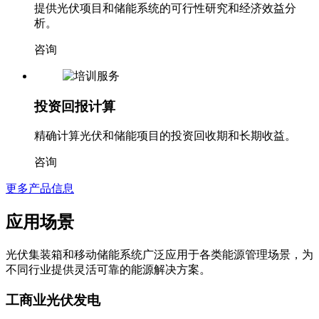
提供光伏项目和储能系统的可行性研究和经济效益分
析。
咨询
投资回报计算
精确计算光伏和储能项目的投资回收期和长期收益。
咨询
更多产品信息
应用场景
光伏集装箱和移动储能系统广泛应用于各类能源管理场景，为
不同行业提供灵活可靠的能源解决方案。
工商业光伏发电