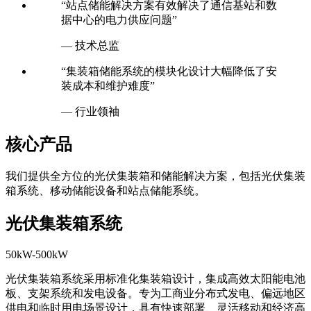
“站点储能解决方案有效解决了通信基站和数
据中心的电力供应问题”
— 技术总监
“集装箱储能系统的模块化设计大幅降低了安
装成本和维护难度”
— 行业领袖
核心产品
我们提供全方位的光伏集装箱和储能解决方案，包括光伏集装
箱系统、移动储能设备和站点储能系统。
光伏集装箱系统
50kW-500kW
光伏集装箱系统采用标准化集装箱设计，集成高效太阳能电池
板、支架系统和发电设备。专为工商业分布式发电、偏远地区
供电和临时用电场景设计，具有快速部署、灵活移动和经济高