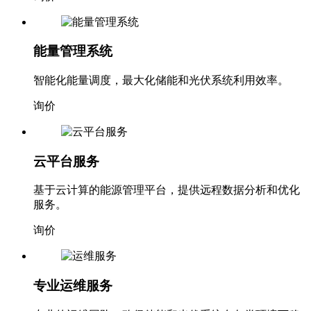
能量管理系统
智能化能量调度，最大化储能和光伏系统利用效率。
询价
云平台服务
基于云计算的能源管理平台，提供远程数据分析和优化
服务。
询价
专业运维服务