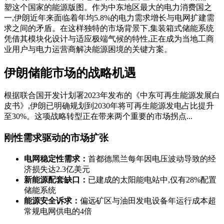
塑这个国家的能源版图。作为中东地区最大的电力消费国之
一,伊朗近年来面临着年均5.8%的电力需求增长与电网扩建需
求之间的矛盾。在这样独特的市场背景下,集装箱式储能系统
凭借其模块化设计与适应极端气候的特性,正在成为当地工商
业用户与电力运营商解决能源困境的关键方案。
伊朗储能市场的战略机遇
根据联合国开发计划署2023年发布的《中东可再生能源发展白
皮书》,伊朗已明确规划到2030年将可再生能源发电占比提升
至30%。这项战略转型正在带来两个重要的市场拐点...
刚性需求驱动的市场扩张
电网稳定性需求：
首都德黑兰每年因电压波动导致的经
济损失达2.3亿美元
新能源配套缺口：
已建成的太阳能电站中,仅有28%配置
储能系统
能源安全诉求：
偏远矿区与油田发电设备年运行成本超
常规电网供电的4倍