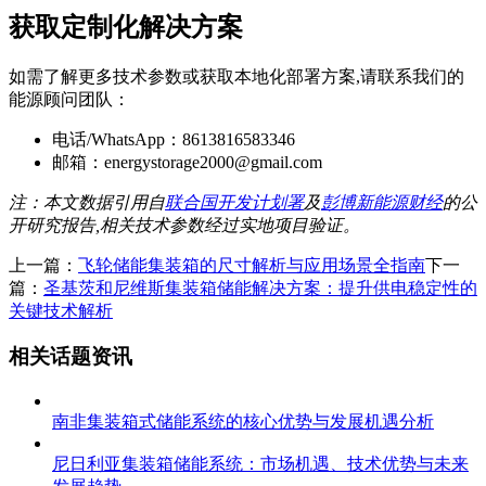
获取定制化解决方案
如需了解更多技术参数或获取本地化部署方案,请联系我们的
能源顾问团队：
电话/WhatsApp：8613816583346
邮箱：
energystorage2000@gmail.com
注：本文数据引用自
联合国开发计划署
及
彭博新能源财经
的公
开研究报告,相关技术参数经过实地项目验证。
上一篇：
飞轮储能集装箱的尺寸解析与应用场景全指南
下一
篇：
圣基茨和尼维斯集装箱储能解决方案：提升供电稳定性的
关键技术解析
相关话题资讯
南非集装箱式储能系统的核心优势与发展机遇分析
尼日利亚集装箱储能系统：市场机遇、技术优势与未来