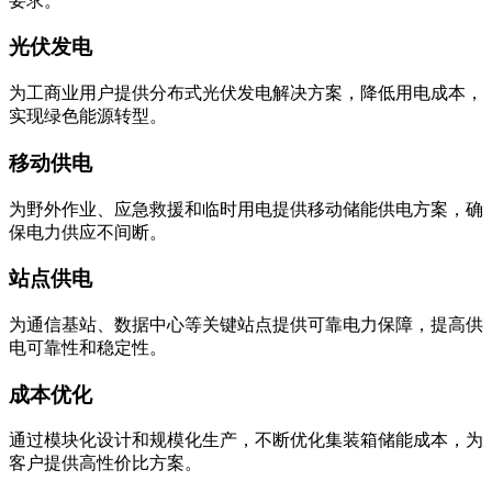
要求。
光伏发电
为工商业用户提供分布式光伏发电解决方案，降低用电成本，
实现绿色能源转型。
移动供电
为野外作业、应急救援和临时用电提供移动储能供电方案，确
保电力供应不间断。
站点供电
为通信基站、数据中心等关键站点提供可靠电力保障，提高供
电可靠性和稳定性。
成本优化
通过模块化设计和规模化生产，不断优化集装箱储能成本，为
客户提供高性价比方案。