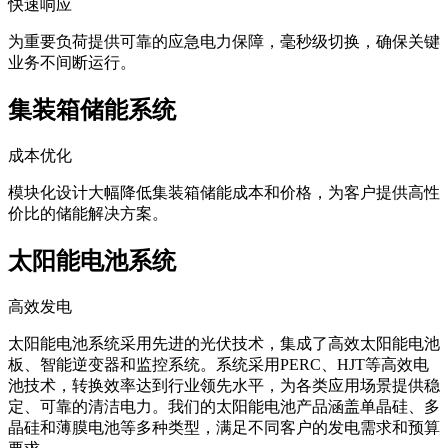
快速响应
为重要负荷提供可靠的应急电力保障，毫秒级切换，确保关键
业务不间断运行。
集装箱储能系统
成本优化
模块化设计大幅降低集装箱储能成本和价格，为客户提供高性
价比的储能解决方案。
太阳能电池系统
高效发电
太阳能电池系统采用先进的光伏技术，集成了高效太阳能电池
板、智能逆变器和监控系统。系统采用PERC、HJT等高效电
池技术，转换效率达到行业领先水平，为各类应用场景提供稳
定、可靠的清洁电力。我们的太阳能电池产品涵盖单晶硅、多
晶硅和薄膜电池等多种类型，满足不同客户的发电需求和预算