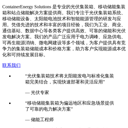
C
ontainerEnergy Solutions 是专业的光伏集装箱、移动储能集装
箱和站点储能解决方案提供商。我们专注于光伏集装箱系统、
移动储能设备、太阳能电池技术和智能能源管理的研发与应
用。凭借先进的技术和丰富的项目经验，我们为工业、商业、
通信基站、数据中心等各类客户提供高效、可靠的储能和光伏
发电解决方案。我们的产品广泛应用于电力调峰、应急供电、
可再生能源消纳、微电网建设等多个领域，为客户提供具有竞
争力的集装箱储能成本和价格方案，助力客户实现能源成本优
化和可持续发展目标。
联系我们
“光伏集装箱技术将太阳能发电与标准化集装
箱完美结合，实现快速部署和灵活应用”
— 光伏专家
“移动储能集装箱为偏远地区和应急场景提供
了可靠的电力解决方案”
— 储能工程师