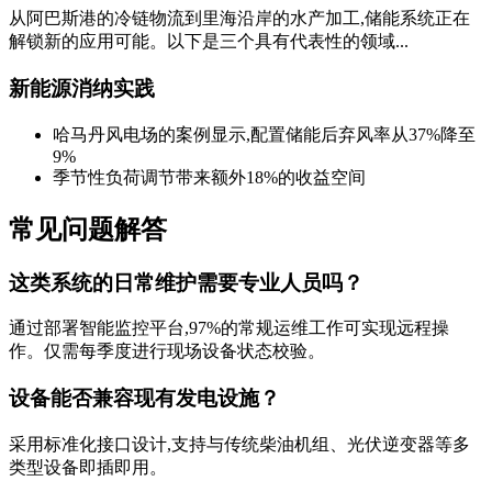
从阿巴斯港的冷链物流到里海沿岸的水产加工,储能系统正在
解锁新的应用可能。以下是三个具有代表性的领域...
新能源消纳实践
哈马丹风电场的案例显示,配置储能后弃风率从37%降至
9%
季节性负荷调节带来额外18%的收益空间
常见问题解答
这类系统的日常维护需要专业人员吗？
通过部署智能监控平台,97%的常规运维工作可实现远程操
作。仅需每季度进行现场设备状态校验。
设备能否兼容现有发电设施？
采用标准化接口设计,支持与传统柴油机组、光伏逆变器等多
类型设备即插即用。