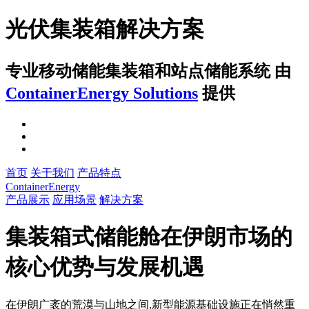
光伏集装箱解决方案
专业移动储能集装箱和站点储能系统
由
ContainerEnergy Solutions
提供
首页
关于我们
产品特点
ContainerEnergy
产品展示
应用场景
解决方案
集装箱式储能舱在伊朗市场的
核心优势与发展机遇
在伊朗广袤的荒漠与山地之间,新型能源基础设施正在悄然重