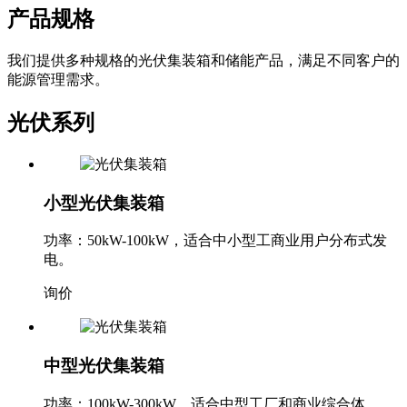
产品规格
我们提供多种规格的光伏集装箱和储能产品，满足不同客户的
能源管理需求。
光伏系列
小型光伏集装箱
功率：50kW-100kW，适合中小型工商业用户分布式发
电。
询价
中型光伏集装箱
功率：100kW-300kW，适合中型工厂和商业综合体。