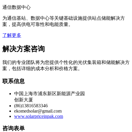
通信数据中心
为通信基站、数据中心等关键基础设施提供站点储能解决方
案，提高供电可靠性和电能质量。
了解更多
解决方案咨询
我们的专业团队将为您提供个性化的光伏集装箱和储能解决方
案，包括详细的成本分析和价格方案。
联系信息
中国上海市浦东新区新能源产业园
创新大厦
(86)13816583346
ekomedsolar@gmail.com
www.solarpriceinpak.com
咨询表单