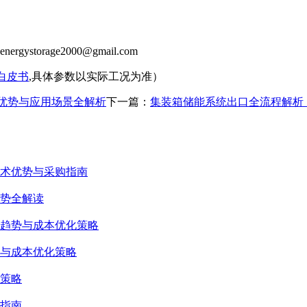
energystorage2000@gmail.com
展白皮书
,具体参数以实际工况为准）
计优势与应用场景全解析
下一篇：
集装箱储能系统出口全流程解析
术优势与采购指南
势全解读
场趋势与成本优化策略
与成本优化策略
策略
指南