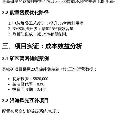
最新研发的钛酸锂材料可实现30,000次循环,较常规锂电提升5
2.2 能量密度优化路径
电芯堆叠工艺改进：提升8%空间利用率
BMS算法升级：增加15%有效容量
热管理集成：减少5%辅助能耗
三、项目实证：成本效益分析
3.1 矿区离网储能案例
某铁矿项目采用20尺储能集装箱,对比三年运营数据：
初始投资：$820,000
柴油替代率：83%
投资回收期：2.4年
3.2 沿海风光互补项目
配置40尺高防护等级系统,实现：