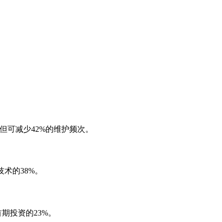
,但可减少42%的维护频次。
术的38%。
期投资的23%。