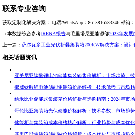
联系专业咨询
获取定制化解决方案： 电话/WhatsApp：8613816583346 邮箱：
（本数据综合参考
IRENA报告
与毛里塔尼亚能源部
2023年发
上一篇：
萨尔瓦多工业光伏折叠集装箱200KW解决方案：设
相关话题资讯
亚美尼亚钛酸锂电池储能集装箱售价解析：市场趋势、技
挪威钛酸锂电池储能集装箱价格解析：技术优势与市场趋
纳米比亚储能式集装箱价格解析与选购指南：2024年市
哥伦比亚集装箱光伏储能价格解析：技术参数、市场趋势
储能柜与集装箱成本价格核心解析：行业趋势与成本优化
基里巴斯集装箱储能站价格解析：成本优化与市场趋势全