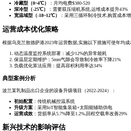
冷藏型（0~4℃）
：月均电费$380-520
深冷型（-25℃）
：需要双压缩机系统,运维成本提升43%
宽温域型（-18~12℃）
：采用三循环制冷技术,购置成本增加
运营成本优化策略
根据乌克兰敖德萨港2023年运营数据,实施以下措施可使年均成
动态温度监控系统部署：减少12%的异常能耗
保温层定期维护：5mm气隙会导致制冷效率下降21%
负载优化算法应用：提高容积利用率达34%
典型案例分析
波兰某乳制品出口企业的设备升级项目（2022-2024）：
初始配置
：传统机械控温系统
升级方案
：采用IoT智能集装箱+太阳能辅助供电
运营成效
：货损率从5.7%降至1.2%,回程空载率改善29%
新兴技术的影响评估