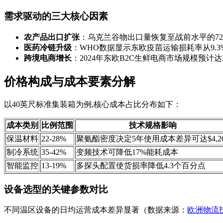
需求驱动的三大核心因素
农产品出口扩张
：乌克兰谷物出口量恢复至战前水平的72
医药冷链升级
：WHO数据显示东欧疫苗运输损耗率从9.3%
跨境电商增长
：2024年东欧B2C生鲜电商市场规模预计达
价格构成与成本要素分解
以40英尺标准集装箱为例,核心成本占比分布如下：
成本类别
比例范围
技术规格影响
保温材料
22-28%
聚氨酯密度决定5年使用成本差异可达$4,20
制冷系统
35-42%
变频技术可降低17%能耗成本
智能监控
13-19%
多探头配置使货损率降低4.3个百分点
设备选型的关键参数对比
不同温区设备的日均运营成本差异显著（数据来源：
欧洲物流