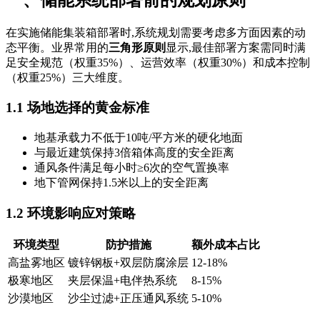
在实施储能集装箱部署时,系统规划需要考虑多方面因素的动
态平衡。业界常用的
三角形原则
显示,最佳部署方案需同时满
足安全规范（权重35%）、运营效率（权重30%）和成本控制
（权重25%）三大维度。
1.1 场地选择的黄金标准
地基承载力不低于10吨/平方米的硬化地面
与最近建筑保持3倍箱体高度的安全距离
通风条件满足每小时≥6次的空气置换率
地下管网保持1.5米以上的安全距离
1.2 环境影响应对策略
环境类型
防护措施
额外成本占比
高盐雾地区
镀锌钢板+双层防腐涂层
12-18%
极寒地区
夹层保温+电伴热系统
8-15%
沙漠地区
沙尘过滤+正压通风系统
5-10%