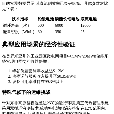
目的实测数据显示,其直流侧效率已突破96%。具体参数对比
见下表：
技术指标
铅酸电池
磷酸铁锂电池
液流电池
循环寿命（次）
500
6000
12000
能量密度（Wh/L）
80
350
25
典型应用场景的经济性验证
在奥罗米亚州的工业园区微电网项目中,5MW/20MWh储能系
统实现电网交互收益倍增：
峰谷价差套利年收益达$1.2M
功率调节服务收入提升至$0.35/kW·h
设备可用率维持在99.3%以上
特殊气候下的运维挑战
针对东非高原昼夜温差达25℃的运行环境,第三代热管理系统
采用双循环液冷技术,成功将电池组温差控制在±2℃范围内。
监测数据显示,此举将日历寿命延长约800等效循环。