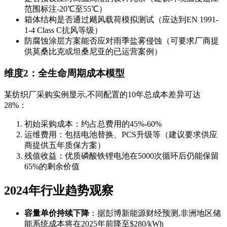
范围标注-20℃至55℃）
箱体结构是否通过飓风载荷模拟测试（应达到EN 1991-
1-4 Class C抗风等级）
防腐蚀涂层方案能否应对雨季盐雾侵蚀（可要求厂商提
供莫桑比克或坦桑尼亚的已运营案例）
维度2：全生命周期成本模型
某纺织厂采购实例显示,不同配置的10年总成本差异可达
28%：
初始采购成本：约占总费用的45%-60%
运维费用：包括电池替换、PCS升级等（建议要求供应
商提供五年质保方案）
残值收益：优质磷酸铁锂电池在5000次循环后仍能保留
65%的剩余价值
2024年行业趋势观察
容量单价持续下降
：据彭博新能源财经预测,非洲地区储
能系统成本将在2025年前降至$280/kWh