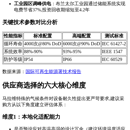
工业园区调峰供电
：布兰太尔工业园通过储能系统实现
电费节省37%,投资回收期缩短至4.2年
关键技术参数对比分析
性能指标
标准配置
高端配置
测试标准
循环寿命
4000次@80% DoD
6000次@90% DoD
IEC 61427-2
系统效率
88%-90%
93%-95%
IEEE 1547
防护等级
IP54
IP66
IEC 60529
数据来源：
国际可再生能源署技术报告
供应商选择的六大核心维度
马拉维特殊的气候条件对设备耐久性提出更严苛要求,建议采
购方从以下角度建立评估体系：
维度1：本地化适配能力
是否预设应对高温高湿的设计冗余（建议环境温度适应