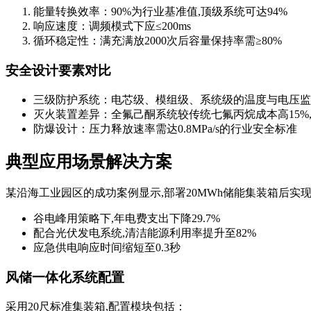
能量转换效率：90%为行业基准值,顶级系统可达94%
响应速度：调频模式下应≤200ms
循环稳定性：满充满放2000次后容量保持率需≥80%
安全设计要素对比
三级防护系统：电芯级、模组级、系统级的温度与电压监
灭火装置差异：全氟己酮系统较传统七氟丙烷成本高15%,
防爆设计：压力释放速率需达0.8MPa/s的行业安全标准
典型应用场景解决方案
某沿海工业园区的成功案例显示,部署20MWh储能集装箱后实
谷电峰用策略下,年电费支出下降29.7%
配合光伏发电系统,清洁能源利用率提升至82%
应急供电响应时间缩短至0.3秒
风储一体化系统配置
采用20尺标准集装箱,配置模块包括：