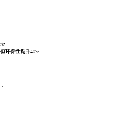
控
但环保性提升40%
现：