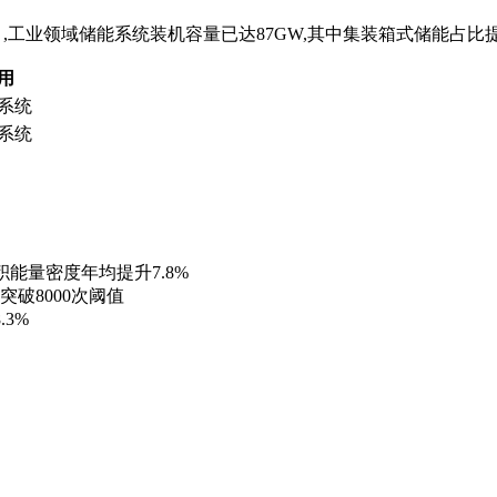
》,工业领域储能系统装机容量已达87GW,其中集装箱式储能占比
用
系统
系统
积能量密度年均提升7.8%
破8000次阈值
3%