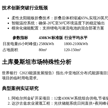
技术创新突破行业瓶颈
柔性太阳能板折叠技术：折叠后体积缩减65%,实现20英
智能温控系统：确保-20℃至50℃环境温度下的稳定输出
模块化储能配置：支持锂电与液流电池的混合部署方案
参数指标
430KW标准版
行业平均水平
日发电量(6小时峰值)
2580kWh
1800-2100kWh
占地面积
80m²
120-150m²
土库曼斯坦市场特殊性分析
世界银行《2023能源发展报告》指出,中亚地区分布式能源项
项目的临时用电需求。
典型案例实证研究
阿哈尔州金矿开采项目：12套430KW系统组合供电,节省
达沙古兹农业灌溉工程：光伏储能系统日间直供+夜间峰