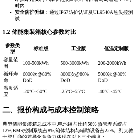
时内
安全防护升级
：通过IP67防护认证及UL9540A热失控测
试
1.2 储能集装箱核心参数对比
参数类
标准版
工业版
低温定制版
型
容量范
100-500kWh
500-3000kWh
200-2000kWh
围
循环寿
6000次@80%
8000次@80%
5000次@80%
命
DoD
DoD
DoD
温度适
-20°C~50°C
-25°C~55°C
-40°C~45°C
应
二、报价构成与成本控制策略
典型储能集装箱总成本中,电池组占比约58%,热管理系统占
12%,BMS控制系统占8%,箱体结构与辅助设备占22%。列支敦
士登厂商的差异化竞争力体现在以下三个维度：