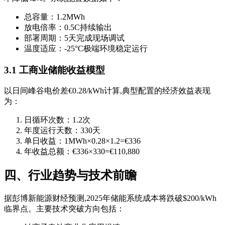
总容量：1.2MWh
放电倍率：0.5C持续输出
部署周期：5天完成现场调试
温度适应：-25°C极端环境稳定运行
3.1 工商业储能收益模型
以日间峰谷电价差€0.28/kWh计算,典型配置的经济效益表现
为：
日循环次数：1.2次
年度运行天数：330天
单日收益：1MWh×0.28×1.2=€336
年收益总额：€336×330=€110,880
四、行业趋势与技术前瞻
据彭博新能源财经预测,2025年储能系统成本将跌破$200/kWh
临界点。主要技术突破方向包括：