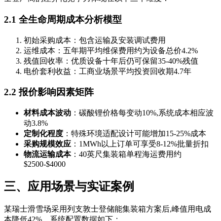
2.1 全生命周期成本分析模型
初始采购成本：包含运输及安装调试费用
运维成本：五年期平均维保费用约为设备总价4.2%
残值回收率：优质设备十年后仍可保留35-40%残值
电价套利收益：工商业场景平均投资回收期4.7年
2.2 报价影响因素矩阵
材料成本波动
：碳酸锂价格每变动10%,系统成本相应波
动3.8%
定制化程度
：特殊环境适配设计可能增加15-25%成本
采购规模效应
：1MWh以上订单可享受8-12%批量折扣
物流运输成本
：40英尺集装箱单程海运费用约
$2500-$4000
三、应用场景与实证案例
某瑞士滑雪场采用列支敦士登储能集装箱方案后,峰值用电成
本降低42%。系统配置数据如下：