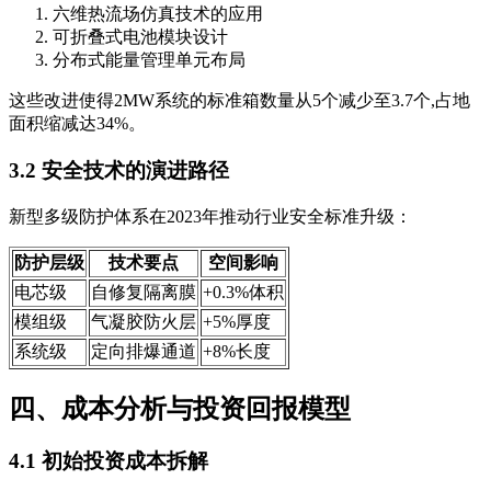
六维热流场仿真技术的应用
可折叠式电池模块设计
分布式能量管理单元布局
这些改进使得2MW系统的标准箱数量从5个减少至3.7个,占地
面积缩减达34%。
3.2 安全技术的演进路径
新型多级防护体系在2023年推动行业安全标准升级：
防护层级
技术要点
空间影响
电芯级
自修复隔离膜
+0.3%体积
模组级
气凝胶防火层
+5%厚度
系统级
定向排爆通道
+8%长度
四、成本分析与投资回报模型
4.1 初始投资成本拆解