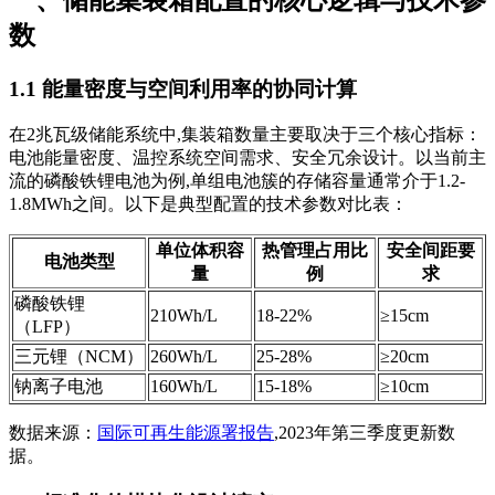
数
1.1 能量密度与空间利用率的协同计算
在2兆瓦级储能系统中,集装箱数量主要取决于三个核心指标：
电池能量密度、温控系统空间需求、安全冗余设计。以当前主
流的磷酸铁锂电池为例,单组电池簇的存储容量通常介于1.2-
1.8MWh之间。以下是典型配置的技术参数对比表：
单位体积容
热管理占用比
安全间距要
电池类型
量
例
求
磷酸铁锂
210Wh/L
18-22%
≥15cm
（LFP）
三元锂（NCM）
260Wh/L
25-28%
≥20cm
钠离子电池
160Wh/L
15-18%
≥10cm
数据来源：
国际可再生能源署报告
,2023年第三季度更新数
据。