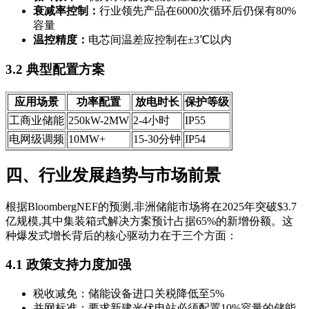
衰减率控制：
行业领先产品在6000次循环后仍保有80%
容量
温控精度：
电芯间温差应控制在±3℃以内
3.2 典型配置方案
应用场景
功率配置
放电时长
保护等级
工商业储能
250kW-2MW
2-4小时
IP55
电网级调频
10MW+
15-30分钟
IP54
四、行业发展趋势与市场前景
根据BloombergNEF的预测,非洲储能市场将在2025年突破$3.7
亿规模,其中集装箱式解决方案预计占据65%的新增份额。这
种爆发式增长背后的核心驱动力在于三个方面：
4.1 政策支持力度加强
税收减免：储能设备进口关税降低至5%
并网标准：要求新建光伏电站必须配置10%容量的储能