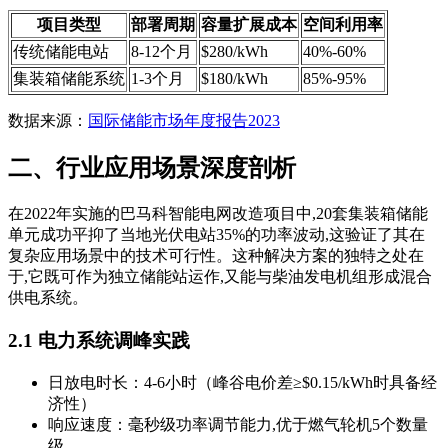
项目类型
部署周期
容量扩展成本
空间利用率
传统储能电站
8-12个月
$280/kWh
40%-60%
集装箱储能系统
1-3个月
$180/kWh
85%-95%
数据来源：
国际储能市场年度报告2023
二、行业应用场景深度剖析
在2022年实施的巴马科智能电网改造项目中,20套集装箱储能
单元成功平抑了当地光伏电站35%的功率波动,这验证了其在
复杂应用场景中的技术可行性。这种解决方案的独特之处在
于,它既可作为独立储能站运作,又能与柴油发电机组形成混合
供电系统。
2.1 电力系统调峰实践
日放电时长：4-6小时（峰谷电价差≥$0.15/kWh时具备经
济性）
响应速度：毫秒级功率调节能力,优于燃气轮机5个数量
级