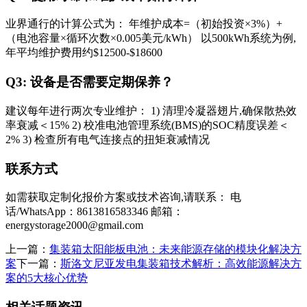
业界通行的计算公式为： 年维护成本=（初始投资×3%）+
（电池容量×循环次数×0.005美元/kWh） 以500kWh系统为例,
年平均维护费用约$12500-$18600
Q3: 设备是否需要定期保养？
建议每年进行两次专业维护： 1) 清理冷凝器翅片,确保散热效
率衰减＜15% 2) 校准电池管理系统(BMS)的SOC精度误差＜
2% 3) 检查所有电气连接点的扭矩衰减情况
联系方式
如需获取定制化报价方案或技术咨询,请联系： 电
话/WhatsApp：8613816583346 邮箱：
energystorage2000@gmail.com
上一篇：
集装箱太阳能板电池：未来能源存储的模块化解决方
案
下一篇：
斯洛文尼亚发电集装箱技术解析：高效能源解决方
案的5大核心优势