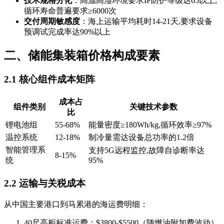
技术规格分化
：高温高湿环境要求IP防护等级达65以上,
循环寿命普遍要求≥6000次
交付周期敏感度
：海上运输平均耗时14-21天,要求设备
预调试完成率达90%以上
二、储能集装箱价格构成要素
2.1 核心组件成本矩阵
成本占
组件类别
关键技术参数
比
锂电池组
55-68%
能量密度≥180Wh/kg,循环效率≥97%
温控系统
12-18%
制冷量需达设备总功率的1.2倍
智能管理系
支持5G远程监控,故障自诊断率达
8-15%
统
95%
2.2 运输与关税成本
从中国主要港口到马累港的海运费明细：
40尺高柜标准运费：$3800-$5500（随燃油附加费波动）