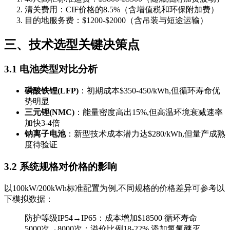
清关费用：CIF价格的8.5%（含增值税和环保附加费）
目的地服务费：$1200-$2000（含吊装与短途运输）
三、技术选型关键决策点
3.1 电池类型对比分析
磷酸铁锂(LFP)
：初期成本$350-450/kWh,但循环寿命优
势明显
三元锂(NMC)
：能量密度高出15%,但高温环境衰减速率
加快3-4倍
钠离子电池
：新型技术成本潜力达$280/kWh,但量产成熟
度待验证
3.2 系统规格对价格的影响
以100kW/200kWh标准配置为例,不同规格的价格差异可参考以
下模拟数据：
防护等级IP54→IP65：成本增加$18500 循环寿命
5000次→8000次：溢价比例18-22% 添加氢氟醚灭