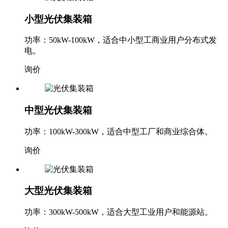
小型光伏集装箱
功率：50kW-100kW，适合中小型工商业用户分布式发
电。
询价
中型光伏集装箱
功率：100kW-300kW，适合中型工厂和商业综合体。
询价
大型光伏集装箱
功率：300kW-500kW，适合大型工业用户和能源站。