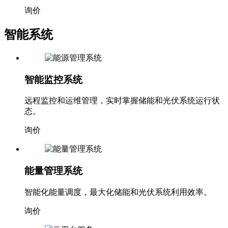
景。
询价
智能系统
智能监控系统
远程监控和运维管理，实时掌握储能和光伏系统运行状
态。
询价
能量管理系统
智能化能量调度，最大化储能和光伏系统利用效率。
询价