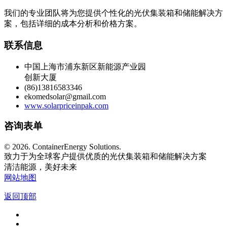
解决方案咨询
我们的专业团队将为您提供个性化的光伏集装箱和储能解决方
案，包括详细的成本分析和价格方案。
联系信息
中国上海市浦东新区新能源产业园
创新大厦
(86)13816583346
ekomedsolar@gmail.com
www.solarpriceinpak.com
咨询表单
©
2026. ContainerEnergy Solutions.
致力于为全球客户提供优质的光伏集装箱和储能解决方案
清洁能源，美好未来
网站地图
返回顶部