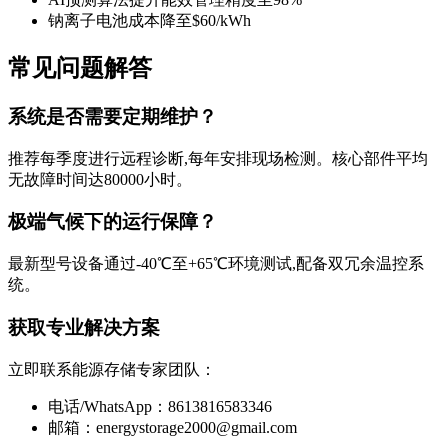
钠离子电池成本降至$60/kWh
常见问题解答
系统是否需要定期维护？
推荐每季度进行远程诊断,每年安排现场检测。核心部件平均
无故障时间达80000小时。
极端气候下的运行保障？
最新型号设备通过-40℃至+65℃环境测试,配备双冗余温控系
统。
获取专业解决方案
立即联系能源存储专家团队：
电话/WhatsApp：8613816583346
邮箱：
energystorage2000@gmail.com