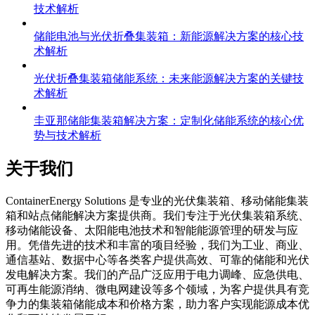
储电集装箱太阳能发电系统：未来能源解决方案的核心
技术解析
储能电池与光伏折叠集装箱：新能源解决方案的核心技
术解析
光伏折叠集装箱储能系统：未来能源解决方案的关键技
术解析
圭亚那储能集装箱解决方案：定制化储能系统的核心优
势与技术解析
关于我们
C
ontainerEnergy Solutions 是专业的光伏集装箱、移动储能集装
箱和站点储能解决方案提供商。我们专注于光伏集装箱系统、
移动储能设备、太阳能电池技术和智能能源管理的研发与应
用。凭借先进的技术和丰富的项目经验，我们为工业、商业、
通信基站、数据中心等各类客户提供高效、可靠的储能和光伏
发电解决方案。我们的产品广泛应用于电力调峰、应急供电、
可再生能源消纳、微电网建设等多个领域，为客户提供具有竞