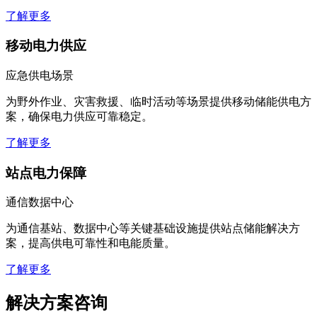
通过自发自用降低用电成本，实现绿色能源转型。
了解更多
移动电力供应
应急供电场景
为野外作业、灾害救援、临时活动等场景提供移动储能供电方
案，确保电力供应可靠稳定。
了解更多
站点电力保障
通信数据中心
为通信基站、数据中心等关键基础设施提供站点储能解决方
案，提高供电可靠性和电能质量。
了解更多