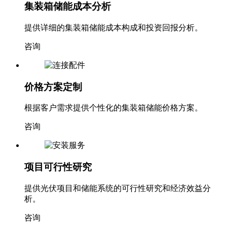
集装箱储能成本分析
提供详细的集装箱储能成本构成和投资回报分析。
咨询
价格方案定制
根据客户需求提供个性化的集装箱储能价格方案。
咨询
项目可行性研究
提供光伏项目和储能系统的可行性研究和经济效益分
析。