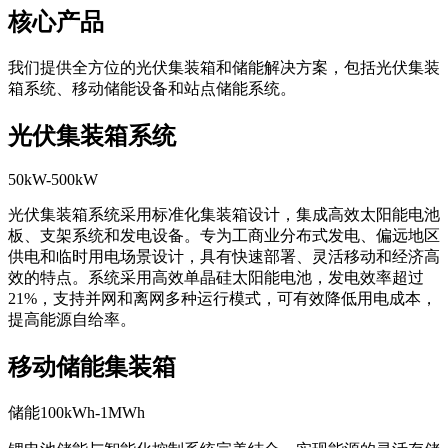
— 行业领袖
核心产品
我们提供全方位的光伏集装箱和储能解决方案，包括光伏集装
箱系统、移动储能设备和站点储能系统。
光伏集装箱系统
50kW-500kW
光伏集装箱系统采用标准化集装箱设计，集成高效太阳能电池
板、支架系统和发电设备。专为工商业分布式发电、偏远地区
供电和临时用电场景设计，具有快速部署、灵活移动和经济高
效的特点。系统采用高效单晶硅太阳能电池，发电效率超过
21%，支持并网和离网多种运行模式，可有效降低用电成本，
提高能源自给率。
移动储能集装箱
储能100kWh-1MWh