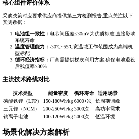
核心组件评价体系
采购决策时应要求供应商提供第三方检测报告,重点关注以下
实测数据：
电池组一致性：
电芯间压差≤30mV为优质标准,直接影响
系统寿命
温度管理能力：
-30℃~55℃宽温域工作范围成为高端机
型标配
循环经济指标：
厂商需提供梯次利用方案,确保电池退役
后残值率≥30%
主流技术路线对比
技术类型
能量密度
循环寿命
适用场景
磷酸铁锂（LFP）
150-180Wh/kg
6000+次
长周期调峰
三元锂（NCM）
200-250Wh/kg
3000次
高功率需求
钠离子电池
100-120Wh/kg
5000次
低温环境
场景化解决方案解析