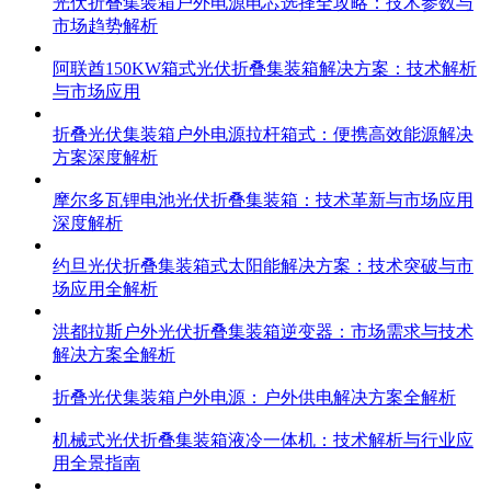
光伏折叠集装箱户外电源电芯选择全攻略：技术参数与
市场趋势解析
阿联酋150KW箱式光伏折叠集装箱解决方案：技术解析
与市场应用
折叠光伏集装箱户外电源拉杆箱式：便携高效能源解决
方案深度解析
摩尔多瓦锂电池光伏折叠集装箱：技术革新与市场应用
深度解析
约旦光伏折叠集装箱式太阳能解决方案：技术突破与市
场应用全解析
洪都拉斯户外光伏折叠集装箱逆变器：市场需求与技术
解决方案全解析
折叠光伏集装箱户外电源：户外供电解决方案全解析
机械式光伏折叠集装箱液冷一体机：技术解析与行业应
用全景指南