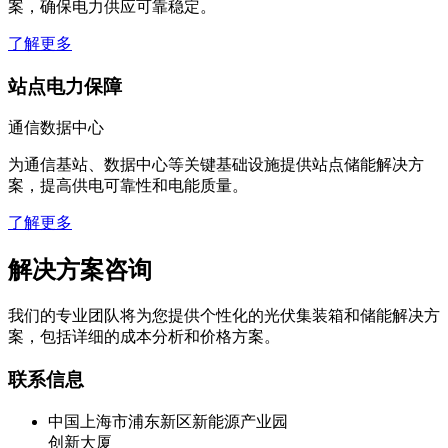
案，确保电力供应可靠稳定。
了解更多
站点电力保障
通信数据中心
为通信基站、数据中心等关键基础设施提供站点储能解决方
案，提高供电可靠性和电能质量。
了解更多
解决方案咨询
我们的专业团队将为您提供个性化的光伏集装箱和储能解决方
案，包括详细的成本分析和价格方案。
联系信息
中国上海市浦东新区新能源产业园
创新大厦