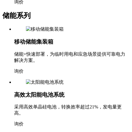
询价
储能系列
移动储能集装箱
储能+快速部署，为临时用电和应急场景提供可靠电力
解决方案。
询价
高效太阳能电池系统
采用高效单晶硅电池，转换效率超过21%，发电量更
高。
询价