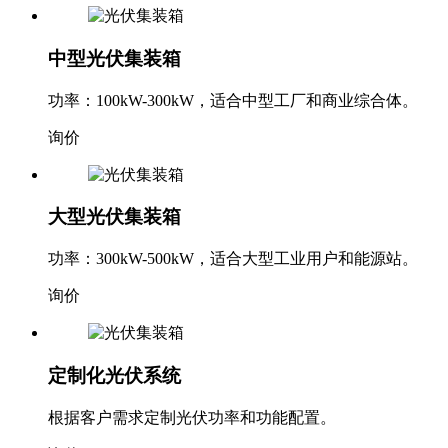
中型光伏集装箱
功率：100kW-300kW，适合中型工厂和商业综合体。
询价
大型光伏集装箱
功率：300kW-500kW，适合大型工业用户和能源站。
询价
定制化光伏系统
根据客户需求定制光伏功率和功能配置。