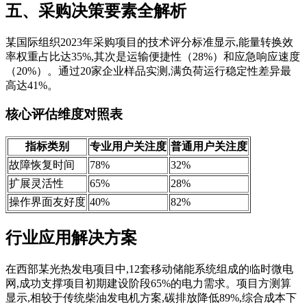
五、采购决策要素全解析
某国际组织2023年采购项目的技术评分标准显示,能量转换效
率权重占比达35%,其次是运输便捷性（28%）和应急响应速度
（20%）。通过20家企业样品实测,满负荷运行稳定性差异最
高达41%。
核心评估维度对照表
指标类别
专业用户关注度
普通用户关注度
故障恢复时间
78%
32%
扩展灵活性
65%
28%
操作界面友好度
40%
82%
行业应用解决方案
在西部某光热发电项目中,12套移动储能系统组成的临时微电
网,成功支撑项目初期建设阶段65%的电力需求。项目方测算
显示,相较于传统柴油发电机方案,碳排放降低89%,综合成本下